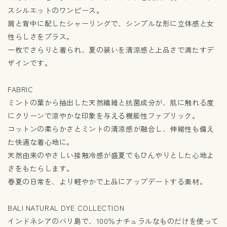
スシルエットのワンピース。
肩と背中に配したシャーリングで、シンプルな形に立体感と女
性らしさをプラス。
一枚でさらりと着られ、夏の装いを清涼感と上品さで満たすデ
ザインです。
FABRIC
ミントの葉から抽出した天然繊維と抗菌成分が、肌に触れる度
にクリーンで涼やかな印象を与える機能性ファブリック。
コットンの柔らかさとミントの清涼感が融合し、伸縮性も備え
た快適な着心地に。
天然由来のやさしい接触冷感が盛夏でもひんやりとした心地よ
さをもたらします。
春夏の日常を、より軽やかで上品にアップデートする素材。
BALI NATURAL DYE COLLECTION
インドネシアのバリ島で、100％ナチュラルなものだけを使って