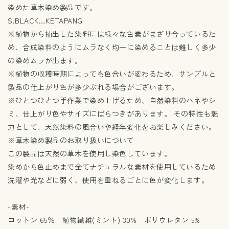
染めた草木染め製品です。
S.BLACK…KETAPANG
※植物から抽出した染料には様々な色素がまざり合っているた
め、合成染料のようにムラなく均一に染めることは難しく多少
の染めムラが出ます。
※植物の収穫時期によっても色合いが変わるため、サンプルと
製品の仕上がり色が多少ぶれる場合がございます。
※ひとつひとつ手作業で染め上げるため、自然染料のハネやシ
ミ、仕上がり色やサイズにばらつきがあります。 その特性も魅
力として、天然染料の風合いや経年変化をお楽しみください。
※草木染め製品のお取り扱いについて
この製品は天然の草木を使用し染色しています。
染めから色止めまで全てナチュラルな素材を使用しているため
洗濯や光などに弱く、使用を重ねるごとに色が変化します。
-素材-
コットン 65％ 植物繊維(ミント) 30% ポリウレタン 5%