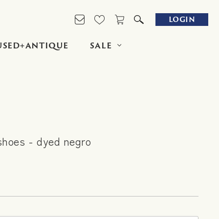
LOGIN
USED+ANTIQUE
SALE
 shoes - dyed negro