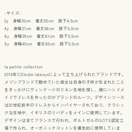
-サイズ-
2y 身幅35cm 着丈50cm 股下4.5cm
4y 身幅37cm 着丈56cm 股下5.0cm
6y 身幅39cm 着丈61cm 股下5.5cm
8y 身幅40cm 着丈65cm 股下5.5cm
la petite collection
2014年にElodie laleousによって立ち上げられたブランドです。
メゾンブランドで勤めていた彼女は自身の子供が生まれたこと
をきっかけにヴィンテージのリネン生地を探し、娘にハンドメ
イドでドレスを作ったのがブランドのルーツ。デザインソース
は20世紀前半のドレスからインパイヤーされており、クラシッ
クな生地や、イギリスのリバディをメインに使用しています。
デザインは全てフランスで行われ、ポルトガルのGOTS認定工
場で作られ、オーガニックコットンを優先的に使用していま